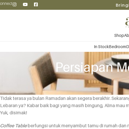
onnect
Bring
Shop
Ab
In Stock
Bedroom
D
Persiapan Me
Tidak terasa ya bulan Ramadan akan segera berakhir. Sekar
Lebaran ya? Kabar baik bagi yang masih bingung, Alina mau me
Yuk, disimak!
Coffee Table
berfungsi untuk menyambut tamu di rumah dan m