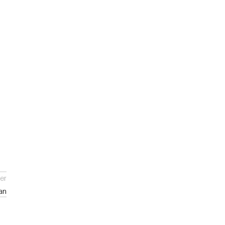
er
an