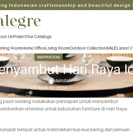
ing Indonesian craftsmanship and beautiful design 
out Us
Project
Our Catalogs
ining Room
Home Office
Living Room
Outdoor Collection
SALE
Latest C
INSPIRATION
nyambut Hari Raya Idu
Posted by
Jamilah
On April 10, 2024
0
ang pasti sedang melakukan persiapan untuk menyambut
mberikan referensi untuk kebutuhan furniture di Hari Raya.
enjadi tempat untuk meletakkan kue-kue kering dan jamuan