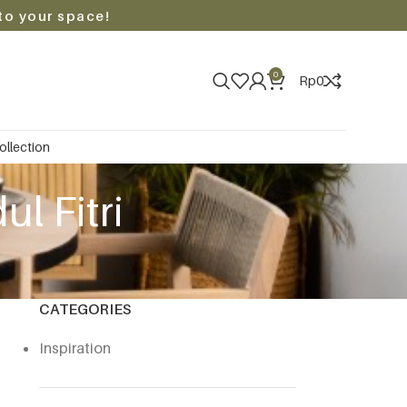
to your space!
0
Rp
0
ollection
l Fitri
CATEGORIES
Inspiration