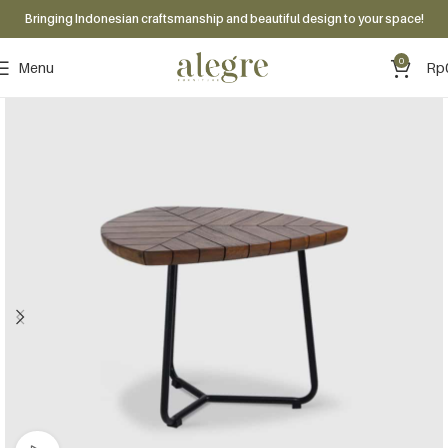
Bringing Indonesian craftsmanship and beautiful design to your space!
0
Menu
Rp