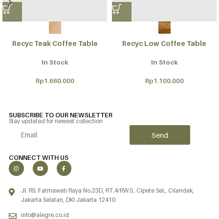
Recyc Teak Coffee Table
Recyc Low Coffee Table
In Stock
In Stock
Rp
1.660.000
Rp
1.100.000
SUBSCRIBE TO OUR NEWSLETTER
Stay updated for newest collection
Send
Alternative:
CONNECT WITH US
Jl. RS. Fatmawati Raya No.23D, RT.4/RW.5, Cipete Sel., Cilandak,
Jakarta Selatan, DKI Jakarta 12410
info@alegre.co.id