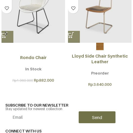
Lloyd Side Chair Synthetic
Rondo Chair
Leather
In Stock
Preorder
Rp
882.000
Rp
1.960.000
Rp
3.640.000
SUBSCRIBE TO OUR NEWSLETTER
Stay updated for newest collection
Send
Alternative:
CONNECT WITH US