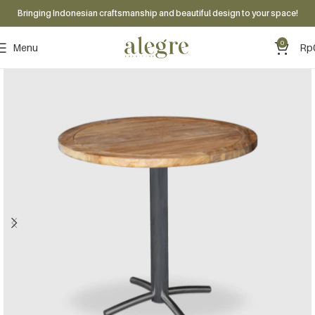
Bringing Indonesian craftsmanship and beautiful design to your space!
0
Menu
Rp