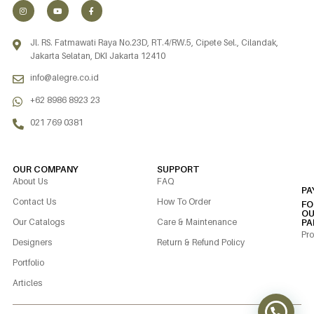
Jl. RS. Fatmawati Raya No.23D, RT.4/RW.5, Cipete Sel., Cilandak,
Jakarta Selatan, DKI Jakarta 12410
info@alegre.co.id
+62 8986 8923 23
021 769 0381
OUR COMPANY
SUPPORT
About Us
FAQ
PA
Contact Us
How To Order
FO
OU
Our Catalogs
Care & Maintenance
PA
Pro
Designers
Return & Refund Policy
Portfolio
Articles