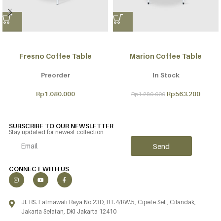
Fresno Coffee Table
Marion Coffee Table
Preorder
In Stock
Rp
1.080.000
Rp
563.200
Rp
1.280.000
SUBSCRIBE TO OUR NEWSLETTER
Stay updated for newest collection
Send
Alternative:
CONNECT WITH US
Jl. RS. Fatmawati Raya No.23D, RT.4/RW.5, Cipete Sel., Cilandak,
Jakarta Selatan, DKI Jakarta 12410