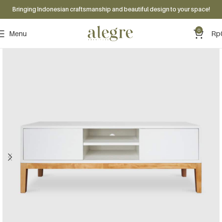
Bringing Indonesian craftsmanship and beautiful design to your space!
0
Menu
Rp