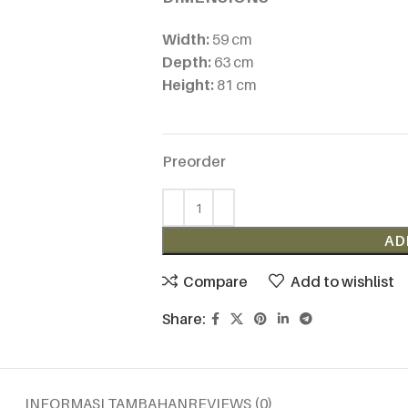
Width:
59 cm
Depth:
63 cm
Height:
81 cm
Preorder
Alternative:
AD
Compare
Add to wishlist
Share:
INFORMASI TAMBAHAN
REVIEWS (0)