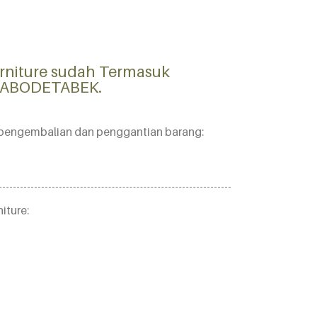
rniture sudah Termasuk
 JABODETABEK.
an pengembalian dan penggantian barang:
iture: