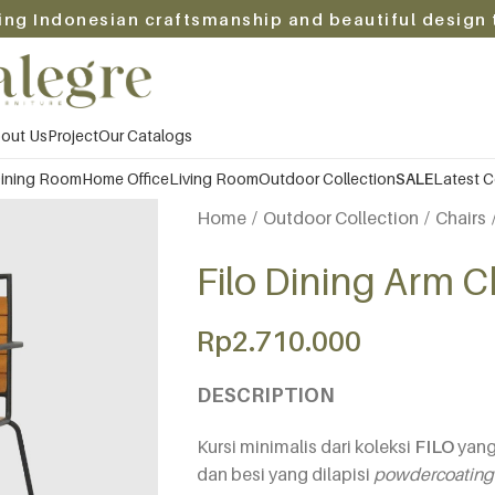
ing Indonesian craftsmanship and beautiful design 
out Us
Project
Our Catalogs
ining Room
Home Office
Living Room
Outdoor Collection
SALE
Latest C
Home
Outdoor Collection
Chairs
Filo Dining Arm C
Rp
2.710.000
DESCRIPTION
Kursi minimalis dari koleksi
FILO
yang 
dan besi yang dilapisi
powdercoating