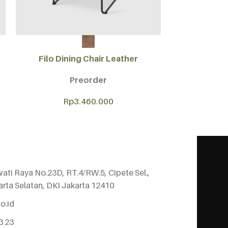
SELECT OPTIONS
SELECT OPTIONS
Filo Dining Chair Leather
Filo Dinin
Preorder
Rp
3.460.000
R
wati Raya No.23D, RT.4/RW.5, Cipete Sel.,
arta Selatan, DKI Jakarta 12410
o.id
3 23