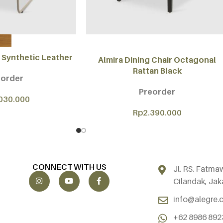
ADD TO CART
 Synthetic Leather
Almira Dining Chair Octagonal
Rattan Black
eorder
Preorder
030.000
Rp
2.390.000
CONNECT WITH US
Jl. RS. Fatma
Cilandak, Jak
info@alegre.c
+62 8986 892