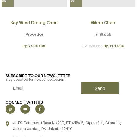
Key West Dining Chair
Mikha Chair
Preorder
In Stock
Rp
5.500.000
Rp
918.500
Rp
1.670.000
SUBSCRIBE TO OUR NEWSLETTER
Stay updated for newest collection
Send
Alternative:
CONNECT WITH US
Jl. RS. Fatmawati Raya No.23D, RT.4/RW.5, Cipete Sel., Cilandak,
Jakarta Selatan, DKI Jakarta 12410