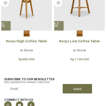
Recyc High Coffee Table
Recyc Low Coffee Table
In Stock
In Stock
Rp
880.000
Rp
1.100.000
SUBSCRIBE TO OUR NEWSLETTER
Stay updated for newest collection
Send
Alternative:
CONNECT WITH US