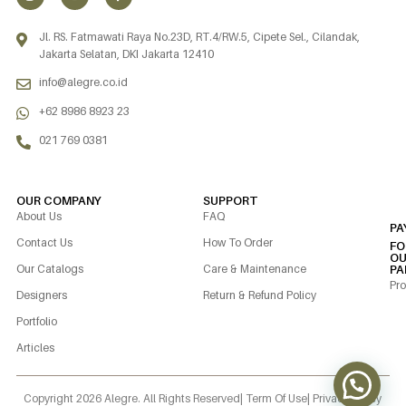
Jl. RS. Fatmawati Raya No.23D, RT.4/RW.5, Cipete Sel., Cilandak,
Jakarta Selatan, DKI Jakarta 12410
info@alegre.co.id
+62 8986 8923 23
021 769 0381
OUR COMPANY
SUPPORT
About Us
FAQ
PA
Contact Us
How To Order
FO
OU
Our Catalogs
Care & Maintenance
PA
Pro
Designers
Return & Refund Policy
Portfolio
Articles
Copyright 2026 Alegre. All Rights Reserved
| Term Of Use
| Privacy Policy