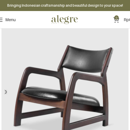
Bringing Indonesian craftsmanship and beautiful design to your space!
0
Menu
Rp