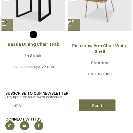
Bastia Dining Chair Teak
Picazouw Arm Chair White
Shell
In Stock
Preorder
Rp
927.000
Rp
2.650.000
Rp
3.820.000
SUBSCRIBE TO OUR NEWSLETTER
Stay updated for newest collection
Send
Alternative:
CONNECT WITH US