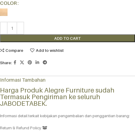
Alternative:
COLOR
ADD TO CART
Compare
Add to wishlist
Share:
Informasi Tambahan
Harga Produk Alegre Furniture sudah
Termasuk Pengiriman ke seluruh
JABODETABEK.
Informasi detail terkait kebijakan pengembalian dan penggantian barang:
Return & Refund Policy