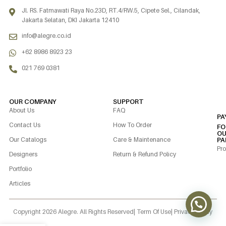
Jl. RS. Fatmawati Raya No.23D, RT.4/RW.5, Cipete Sel., Cilandak,
Jakarta Selatan, DKI Jakarta 12410
info@alegre.co.id
+62 8986 8923 23
021 769 0381
OUR COMPANY
SUPPORT
About Us
FAQ
PA
Contact Us
How To Order
FO
OU
Our Catalogs
Care & Maintenance
PA
Pro
Designers
Return & Refund Policy
Portfolio
Articles
Copyright 2026 Alegre. All Rights Reserved
| Term Of Use
| Privacy Policy