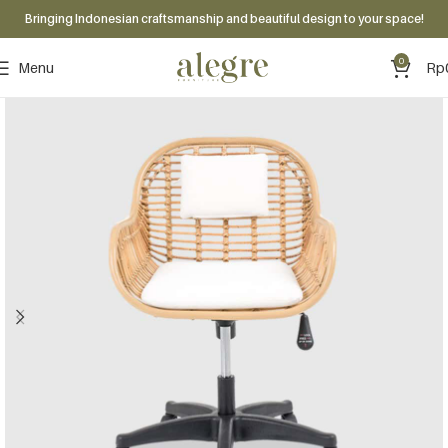
Bringing Indonesian craftsmanship and beautiful design to your space!
0
Menu
Rp